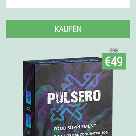
KAUFEN
€98
€49