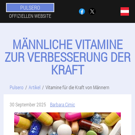
PULSERO
OFFIZIELLEN WEBSITE
MÄNNLICHE VITAMINE
ZUR VERBESSERUNG DER
KRAFT
Pulsero
Artikel
Vitamine für die Kraft von Männern
30 September 2025
Barbara Cimic