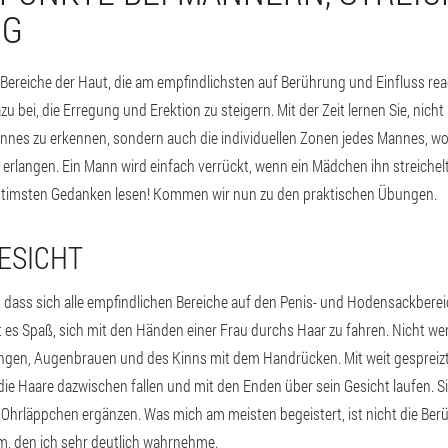
IG
Bereiche der Haut, die am empfindlichsten auf Berührung und Einfluss reag
 bei, die Erregung und Erektion zu steigern. Mit der Zeit lernen Sie, nicht
nes zu erkennen, sondern auch die individuellen Zonen jedes Mannes, w
erlangen. Ein Mann wird einfach verrückt, wenn ein Mädchen ihn streichelt,
timsten Gedanken lesen! Kommen wir nun zu den praktischen Übungen.
ESICHT
n, dass sich alle empfindlichen Bereiche auf den Penis- und Hodensackbere
s Spaß, sich mit den Händen einer Frau durchs Haar zu fahren. Nicht we
ngen, Augenbrauen und des Kinns mit dem Handrücken. Mit weit gespreizte
 die Haare dazwischen fallen und mit den Enden über sein Gesicht laufen. S
Ohrläppchen ergänzen. Was mich am meisten begeistert, ist nicht die Ber
, den ich sehr deutlich wahrnehme.