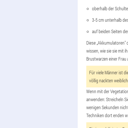
oberhalb der Schulter
3-5 cm unterhalb des
auf beiden Seiten des
Diese „Akkumulatoren" d
wissen, wie sie sie mit
Brustwarzen einer Frau 
Für viele Männer ist 
völlig nackten weiblic
Wenn mit der Vegetation
anwenden: Streicheln Si
wenigen Sekunden nicht 
Techniken dort enden wir