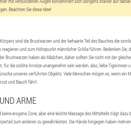
rtner mit verbundenen Augen konzentriert sich übrigens stärker auf taktile
gen. Beachten Sie diese Idee!
 Körpers sind die Brustwarzen und der behaarte Teil des Bauches die sinnli
n reagieren und zum Höhepunkt männlicher Größe führen. Bedenken Sie, 
der Brustwarzen haben als Mädchen, daher sollten Sie nicht mit der gleiche
n, für die solche Anreize unangenehm sein werden, also, liebe Tigerinnen 
Wünsche unseres verführten Objekts. Viele Menschen mögen es, wenn ein 
rust und Bauch fährt.
 UND ARME
d keine erogene Zone, aber eine leichte Massage des Mittelteils trägt dazu 
perteil zum anderen zu gewährleisten. Die Hände hingegen haben mehrere