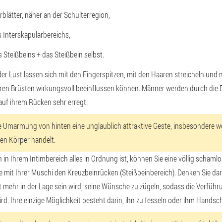
blätter, näher an der Schulterregion,
 Interskapularbereichs,
 Steißbeins + das Steißbein selbst.
er Lust lassen sich mit den Fingerspitzen, mit den Haaren streicheln u
 ihren Brüsten wirkungsvoll beeinflussen können. Männer werden durch die
auf ihrem Rücken sehr erregt.
die Umarmung von hinten eine unglaublich attraktive Geste, insbesondere 
hen Körper handelt.
 in Ihrem Intimbereich alles in Ordnung ist, können Sie eine völlig schaml
e mit Ihrer Muschi den Kreuzbeinrücken (Steißbeinbereich). Denken Sie da
mehr in der Lage sein wird, seine Wünsche zu zügeln, sodass die Verfüh
d. Ihre einzige Möglichkeit besteht darin, ihn zu fesseln oder ihm Handsc