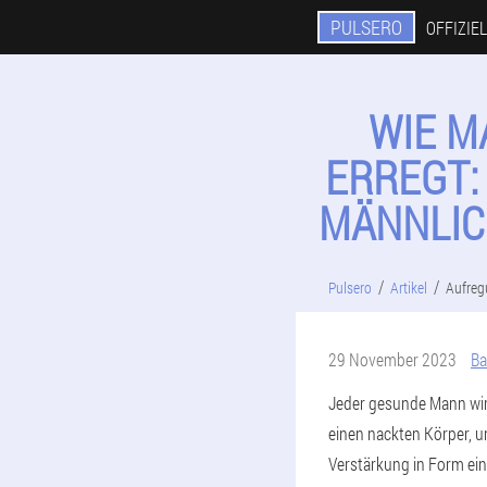
PULSERO
OFFIZIE
WIE M
ERREGT:
MÄNNLIC
Pulsero
Artikel
Aufreg
29 November 2023
Ba
Jeder gesunde Mann wird 
einen nackten Körper, 
Verstärkung in Form ein