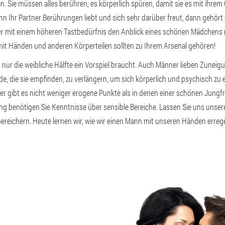
. Sie müssen alles berühren, es körperlich spüren, damit sie es mit ihrem
n Ihr Partner Berührungen liebt und sich sehr darüber freut, dann gehört 
r mit einem höheren Tastbedürfnis den Anblick eines schönen Mädchens n
it Händen und anderen Körperteilen sollten zu Ihrem Arsenal gehören!
ss nur die weibliche Hälfte ein Vorspiel braucht. Auch Männer lieben Zunei
de, die sie empfinden, zu verlängern, um sich körperlich und psychisch zu
r gibt es nicht weniger erogene Punkte als in denen einer schönen Jungfra
ng benötigen Sie Kenntnisse über sensible Bereiche. Lassen Sie uns unse
reichern. Heute lernen wir, wie wir einen Mann mit unseren Händen errege