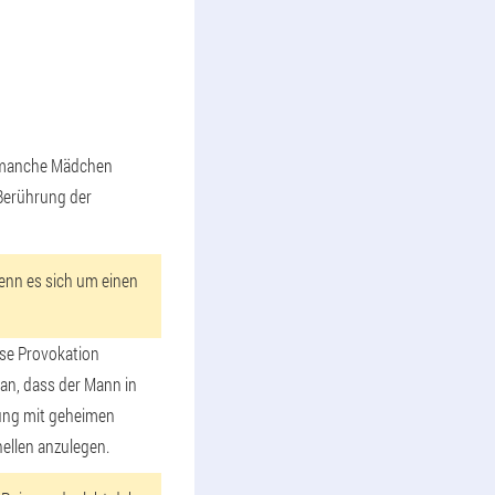
nd manche Mädchen
 Berührung der
wenn es sich um einen
ose Provokation
ran, dass der Mann in
rung mit geheimen
hellen anzulegen.