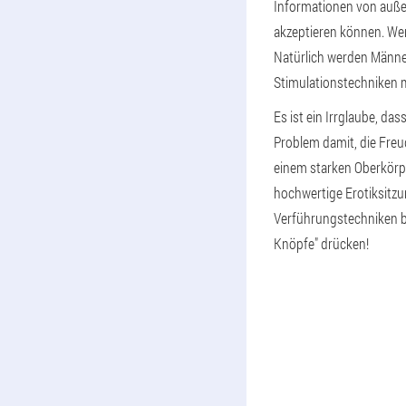
Informationen von außen
akzeptieren können. Wen
Natürlich werden Männe
Stimulationstechniken m
Es ist ein Irrglaube, da
Problem damit, die Freu
einem starken Oberkörpe
hochwertige Erotiksitzu
Verführungstechniken be
Knöpfe" drücken!