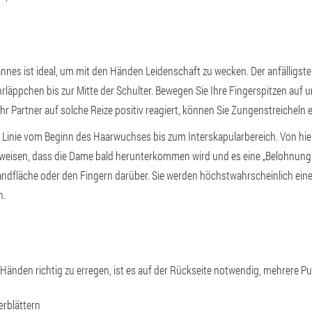
nnes ist ideal, um mit den Händen Leidenschaft zu wecken. Der anfälligste 
rläppchen bis zur Mitte der Schulter. Bewegen Sie Ihre Fingerspitzen auf u
r Partner auf solche Reize positiv reagiert, können Sie Zungenstreicheln 
e Linie vom Beginn des Haarwuchses bis zum Interskapularbereich. Von hie
nweisen, dass die Dame bald herunterkommen wird und es eine „Belohnung" 
Handfläche oder den Fingern darüber. Sie werden höchstwahrscheinlich ei
n.
änden richtig zu erregen, ist es auf der Rückseite notwendig, mehrere Pu
erblättern