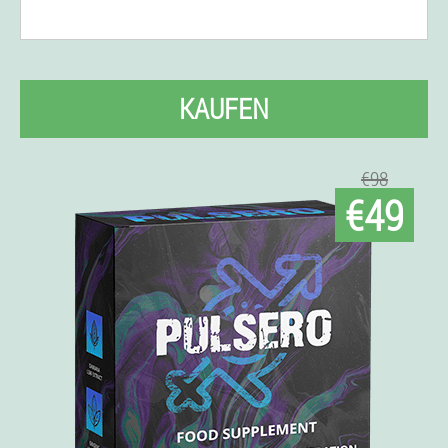
KAUFEN
€98
€49